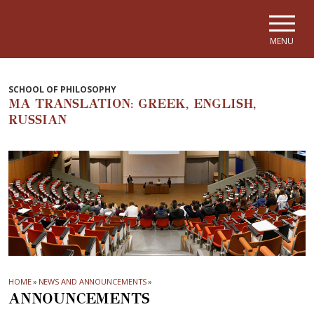
Skip to main navigation
Skip to main content
Skip to page footer
MENU
SCHOOL OF PHILOSOPHY
MA TRANSLATION: GREEK, ENGLISH,
RUSSIAN
HOME
»
NEWS AND ANNOUNCEMENTS
»
ANNOUNCEMENTS