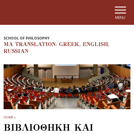
Skip to main navigation
Skip to main content
Skip to page footer
MENU
SCHOOL OF PHILOSOPHY
MA TRANSLATION: GREEK, ENGLISH,
RUSSIAN
HOME
»
ΒΙΒΛΙΟΘΗΚΗ ΚΑΙ