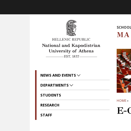
Skip to main navigation
Skip to main content
Skip to page footer
SCHOOL
MA 
NEWS AND EVENTS
DEPARTMENTS
STUDENTS
HOME
»
RESEARCH
E-
STAFF