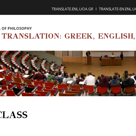
TRANSLATE.ENL.UOA.GR
TRANSLATE-EN.ENL.
 OF PHILOSOPHY
TRANSLATION: GREEK, ENGLISH,
CLASS