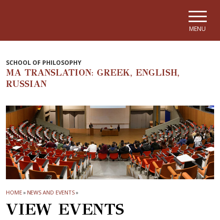
Skip to main navigation
Skip to main content
Skip to page footer
MENU
SCHOOL OF PHILOSOPHY
MA TRANSLATION: GREEK, ENGLISH,
RUSSIAN
HOME
»
NEWS AND EVENTS
»
VIEW EVENTS